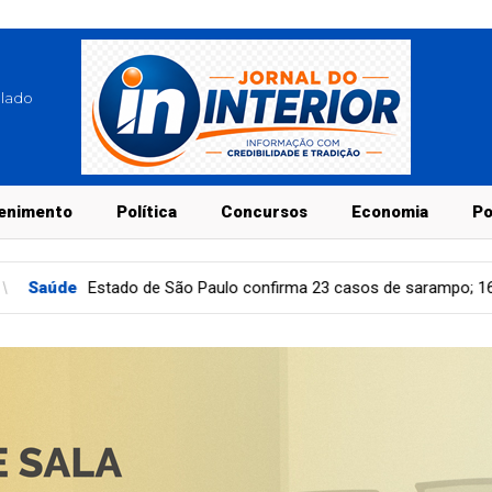
blado
enimento
Política
Concursos
Economia
Po
o Paulo confirma 23 casos de sarampo; 16 não se vacinaram