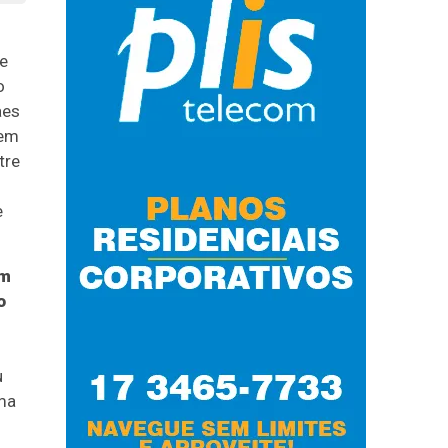
 e
o
aes
 em
tre
e
am
o
u
ema