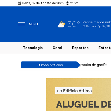
Sexta, 07 de Agosto de 2026
21:22
30°
Parcialmente nu
MENU
Fernandópolis, SP
Tecnologia
Geral
Esportes
Entret
0 vagas para oficina gratuita de graffiti
Últimas notícias
Saúde
Estado de Sã