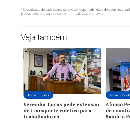
* O conteúdo de cada comentário é de responsabilidade de quem realizá-
propósito do site ou que contenham palavras ofensivas.
Veja também
Fernandópolis
Fernandópoli
Vereador Lucas pede extensão
Afonso Pe
de transporte coletivo para
de comiti
trabalhadores
Saúde a F