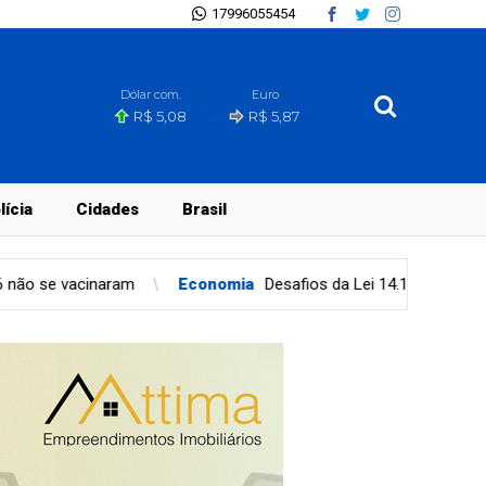
17996055454
Dólar com.
Euro
R$ 5,08
R$ 5,87
lícia
Cidades
Brasil
Economia
Desafios da Lei 14.133 na educação pública
Justiç