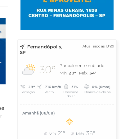
Fernandópolis,
Atualizado às 18h01
SP
Parcialmente nublado
30°
Mín.
20°
Máx.
34°
29°
7.16 km/h
31%
0% (0mm)
Sensação
Vento
Umidade
Chance de chuva
do ar
es
Amanhã (08/08)
r
21°
36°
Mín.
Máx.