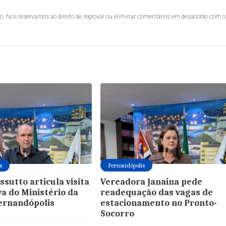
lo. Nos reservamos ao direito de reprovar ou eliminar comentários em desacordo com o
s
Fernandópolis
ssutto articula visita
Vereadora Janaina pede
va do Ministério da
readequação das vagas de
ernandópolis
estacionamento no Pronto-
Socorro