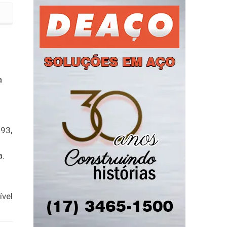
a
93,
a.
ível