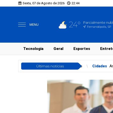
Sexta, 07 de Agosto de 2026
22:44
24°
Parcialmente nub
MENU
Fernandópolis, SP
Tecnologia
Geral
Esportes
Entret
no Anel Viário
Cidades
Últimas notícias
Araçatuba recebe circuito integrado, 