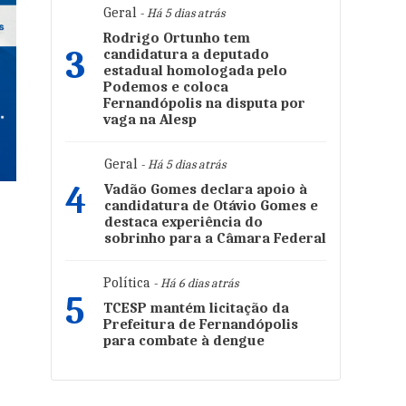
Geral
- Há 5 dias atrás
Rodrigo Ortunho tem
3
candidatura a deputado
estadual homologada pelo
Podemos e coloca
Fernandópolis na disputa por
vaga na Alesp
Geral
- Há 5 dias atrás
4
Vadão Gomes declara apoio à
candidatura de Otávio Gomes e
destaca experiência do
sobrinho para a Câmara Federal
Política
- Há 6 dias atrás
5
TCESP mantém licitação da
Prefeitura de Fernandópolis
para combate à dengue