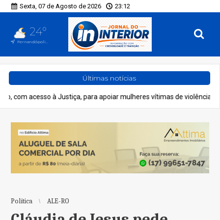
Sexta, 07 de Agosto de 2026
23:12
24°
Fernandópolis, SP
Últimas notícias
ça, para apoiar mulheres vítimas de violência
Economia
Hotelar
Política
ALE-RO
Cláudia de Jesus pede