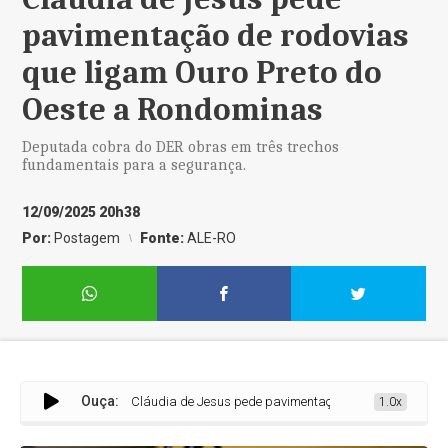
pavimentação de rodovias
que ligam Ouro Preto do
Oeste a Rondominas
Deputada cobra do DER obras em três trechos
fundamentais para a segurança.
12/09/2025 20h38
Por:
Postagem
Fonte:
ALE-RO
Ouça:
Cláudia de Jesus pede pavimentação de rodovias que ligam O
1.0x