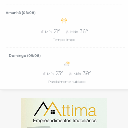
Amanhã (08/08)
21°
36°
Mín.
Máx.
Tempo limpo
Domingo (09/08)
23°
38°
Mín.
Máx.
Parcialmente nublado