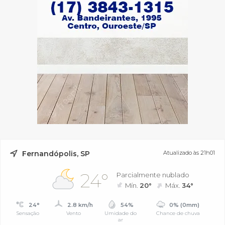
Fernandópolis, SP
Atualizado às 21h01
24°
Parcialmente nublado
Mín.
20°
Máx.
34°
24°
2.8 km/h
54%
0% (0mm)
Sensação
Vento
Umidade do
Chance de chuva
ar