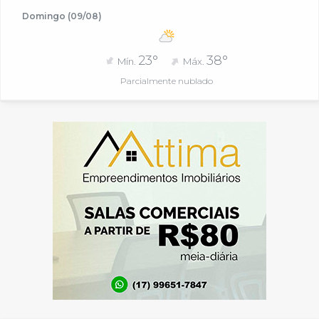
Domingo (09/08)
23°
38°
Mín.
Máx.
Parcialmente nublado