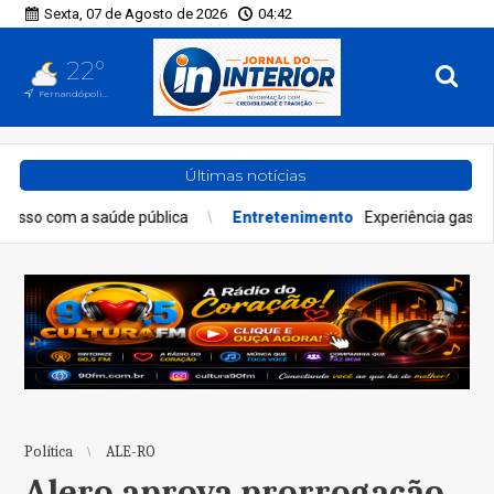
Sexta, 07 de Agosto de 2026
04:42
22°
Fernandópolis, SP
Últimas notícias
Entretenimento
Experiência gastronômica redefine o setor de
Política
ALE-RO
Alero aprova prorrogação