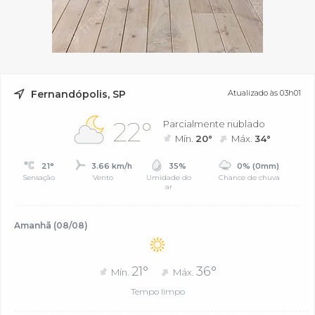
Fernandópolis, SP
Atualizado às 03h01
22°
Parcialmente nublado
Mín.
20°
Máx.
34°
21°
3.66 km/h
35%
0% (0mm)
Sensação
Vento
Umidade do
Chance de chuva
ar
Amanhã (08/08)
21°
36°
Mín.
Máx.
Tempo limpo