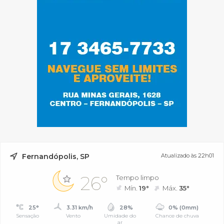
Fernandópolis, SP
Atualizado às 22h01
26°
Tempo limpo
Mín.
19°
Máx.
35°
25°
3.31 km/h
28%
0% (0mm)
Sensação
Vento
Umidade do
Chance de chuva
ar