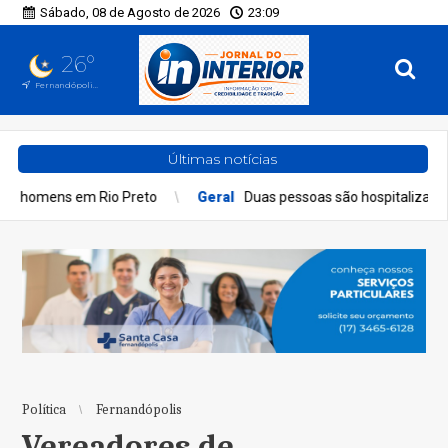
Sábado, 08 de Agosto de 2026
23:09
26°
Fernandópolis, SP
Últimas notícias
eto
Geral
Duas pessoas são hospitalizadas por inalação de fum
Política
Fernandópolis
Vereadores de