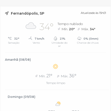
Fernandópolis, SP
Atualizado às 15h01
34°
Tempo nublado
Mín.
20°
Máx.
34°
32°
7 km/h
21%
0% (0mm)
Sensação
Vento
Umidade do
Chance de chuva
ar
Amanhã (08/08)
21°
36°
Mín.
Máx.
Tempo limpo
Domingo (09/08)