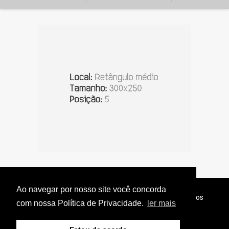
Ao navegar por nosso site você concorda
© Copyright 2026 - Jornal do Interior - Todos os direitos
com nossa Política de Privacidade.
ler mais
reservados