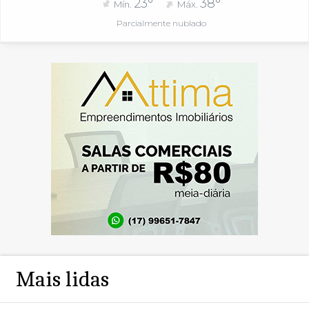
23°
38°
Mín.
Máx.
Parcialmente nublado
Mais lidas