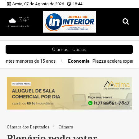
Sexta, 07 de Agosto de 2026
18:44
34°
Fernandópolis, SP
Últimas notícias
de 15 anos
Economia
Piazza acelera expansão com seis unida
Câmara dos Deputados
Câmara
Plenário pode votar